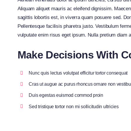
Aliquam aliquet mauris ac eleifend dignissim. Maecen
sagittis lobortis est, in viverra quam posuere sed. D
Pellentesque facilisis pharetra justo. Vestibulum fer
vulputate enim risus eget ipsum. Nulla pretium diam a
Make Decisions With C
Nunc quis lectus volutpat efficitur tortor consequat
Cras ut augue ac purus rhoncus ornare non vestib
Duis egestas euismod commod proin
Sed tristique tortor non mi sollicitudin ultricies