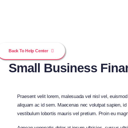
Back To Help Center
Small Business Fin
Praesent velit lorem, malesuada vel nisl vel, euismod
aliquam ac id sem. Maecenas nec volutpat sapien, id f
vestibulum lobortis mauris vel pretium. Proin eu magna e
Aenean venenatis dolor at ipsum ultricies, cursus ult