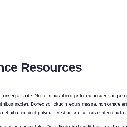
ance Resources
 consequat ante. Nulla finibus libero justo, eu posuere augue u
inibus sapien. Donec sollicitudin lectus massa, non ornare era
t nibh tincidunt pulvinar. Vestibulum facilisis eleifend nulla at
rices diam consectetur. Duis dignissim blandit faucibus. In et 