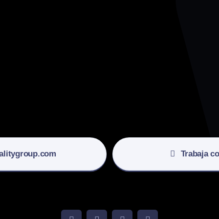
alitygroup.com
Trabaja c